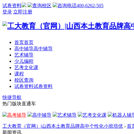
试卷资料
查询校区
咨询电话400-6262-505
登录
立即注册
首页
首页
高中辅导
高中辅导
艺术辅导
少儿编程
艺考文化课
课程
校区查询
试卷资料
试卷资料
快捷导航
热门版块直通车
高考辅导
高中辅导
艺术辅导
艺考文化课
机器人辅
工大教育（官网）|山西本土教育品牌高中个性化小班培优
›
首
新闻资讯