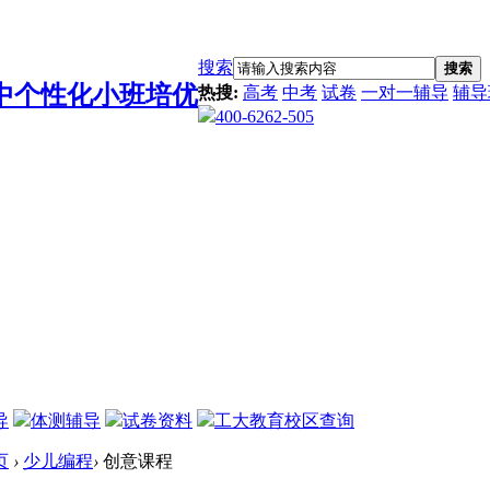
搜索
搜索
热搜:
高考
中考
试卷
一对一辅导
辅导
400-6262-505
导
体测辅导
试卷资料
工大教育校区查询
页
›
少儿编程
›
创意课程