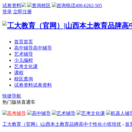
试卷资料
查询校区
咨询电话400-6262-505
登录
立即注册
首页
首页
高中辅导
高中辅导
艺术辅导
少儿编程
艺考文化课
课程
校区查询
试卷资料
试卷资料
快捷导航
热门版块直通车
高考辅导
高中辅导
艺术辅导
艺考文化课
机器人辅
工大教育（官网）|山西本土教育品牌高中个性化小班培优
›
首