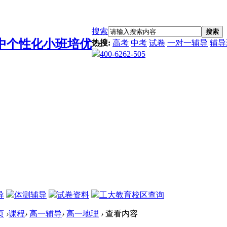
搜索
搜索
热搜:
高考
中考
试卷
一对一辅导
辅导
400-6262-505
导
体测辅导
试卷资料
工大教育校区查询
页
›
课程
›
高一辅导
›
高一地理
›
查看内容