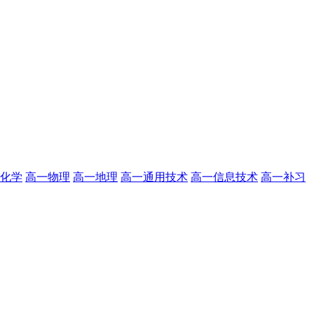
化学
高一物理
高一地理
高一通用技术
高一信息技术
高一补习