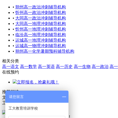
•
朔州高一政治冲刺辅导机构
•
忻州高一政治冲刺辅导机构
•
大同高一政治冲刺辅导机构
•
大同高一地理冲刺辅导机构
•
忻州高一地理冲刺辅导机构
•
临汾高一地理冲刺辅导机构
•
运城高一地理冲刺辅导机构
•
运城高一物理冲刺辅导机构
•
朔州高一化学暑期预科辅导机构
相关分类
高一语文
高一数学
高一英语
高一历史
高一生物
高一政治
高一
在线预约
立即报名，抢豪礼哦！
推荐阅读
请您留言
文章排行
工大教育课程在线预约
工大教育培训学校
扫描二维码，即可预约课程哦！